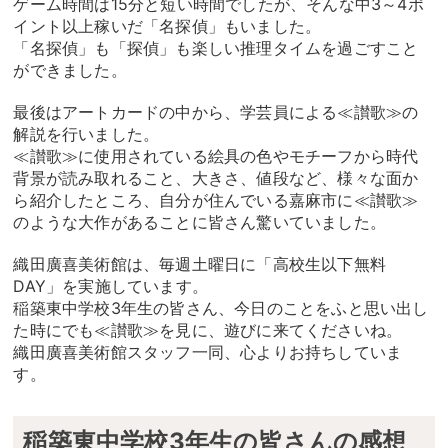
ゲーム時間は15分と短い時間でしたが、そんな中3～4ポ
イント以上稼いだ「名探偵」もいました。
「名探偵」も「探偵」も楽しい推理タイムを過ごすこと
ができました。
最後はアートカードの中から、学芸員による≪讃歌≫の
解説を行いました。
≪讃歌≫に使用されている絵具の色やモチーフから時代
背景が読み取れること、大きさ、値段など、様々な面か
ら紹介したところ、自分が住んでいる嘉麻市に≪讃歌≫
のような大作があることに皆さん驚いていました。
織田廣喜美術館は、毎週土曜日に「高校生以下無料
DAY」を実施しています。
稲築東中学校3年生の皆さん、今日のことをふと思い出し
た時にでも≪讃歌≫を見に、遊びに来てくださいね。
織田廣喜美術館スタッフ一同、心よりお持ちしていま
す。
稲築東中学校3年生の皆さんの感想