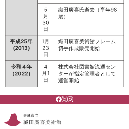
5
織田廣喜氏逝去（享年98
月
歳）
30
日
平成25年
1月
織田廣喜美術館フレーム
(2013)
23
切手作成販売開始
日
令和４年
4
株式会社図書館流通セン
月1
（2022）
ターが指定管理者として
日
運営開始