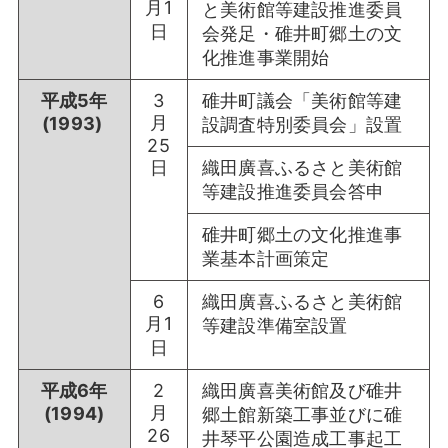
月1
と美術館等建設推進委員
日
会発足・碓井町郷土の文
化推進事業開始
平成5年
3
碓井町議会「美術館等建
月
(1993)
設調査特別委員会」設置
25
日
織田廣喜ふるさと美術館
等建設推進委員会答申
碓井町郷土の文化推進事
業基本計画策定
6
織田廣喜ふるさと美術館
月1
等建設準備室設置
日
平成6年
2
織田廣喜美術館及び碓井
月
(1994)
郷土館新築工事並びに碓
26
井琴平公園造成工事起工