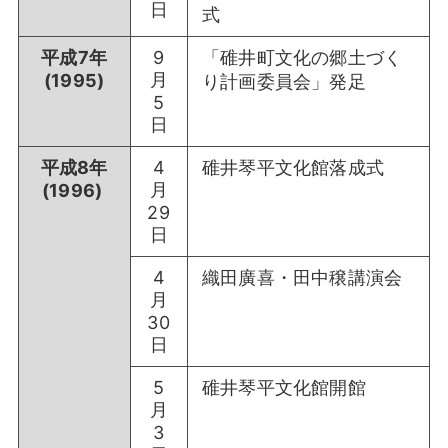
日
式
平成7年
9
「碓井町文化の郷土づく
月
(1995)
り計画委員会」発足
5
日
平成8年
4
碓井琴平文化館落成式
月
(1996)
29
日
4
織田廣喜・田中穣講演会
月
30
日
5
碓井琴平文化館開館
月
3