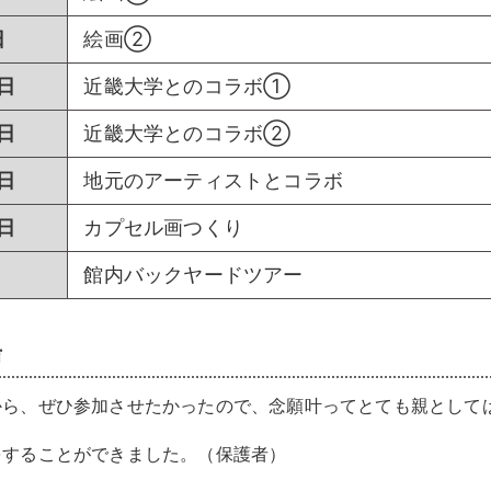
日
絵画②
日
近畿大学とのコラボ①
日
近畿大学とのコラボ②
日
地元のアーティストとコラボ
日
カプセル画つくり
館内バックヤードツアー
声
から、ぜひ参加させたかったので、念願叶ってとても親として
をすることができました。（保護者）