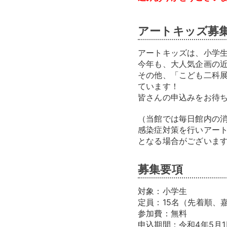
アートキッズ募
アートキッズは、小学
今年も、大人気企画の
その他、「こども二科
ています！
皆さんの申込みをお待
（当館では毎日館内の
感染症対策を行いアー
となる場合がございま
募集要項
対象：小学生
定員：15名（先着順、
参加費：無料
申込期間：令和4年5月1