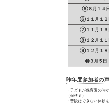
⑤８月１４
⑥１１月１２
⑦１１月１３
⑧１２月１１
⑨１２月１８
⑩３月５日
昨年度参加者の
・子どもが保育園の時
（保護者）
・普段はできない体験