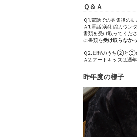
Ｑ＆Ａ
Ｑ1.電話での募集後の
Ａ1.電話(美術館カウン
書類を受け取ってくださ
に書類を
受け取らなか
Ｑ2.日程のうち②と③
Ａ2.アートキッズは通
昨年度の様子