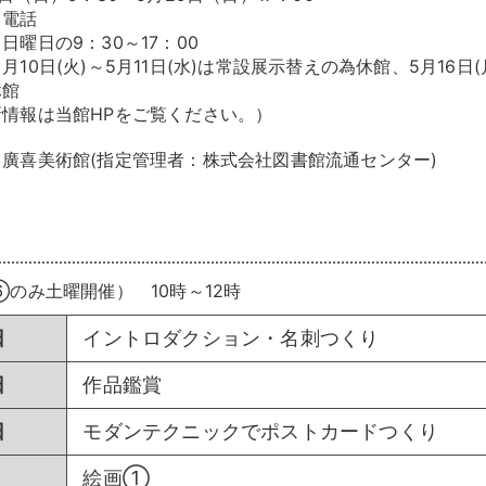
、電話
曜日の9：30～17：00
0日(火)～5月11日(水)は常設展示替えの為休館、5月16日(月
休館
情報は当館HPをご覧ください。）
廣喜美術館(指定管理者：株式会社図書館流通センター)
⑥のみ土曜開催） 10時～12時
日
イントロダクション・名刺つくり
日
作品鑑賞
日
モダンテクニックでポストカードつくり
絵画①