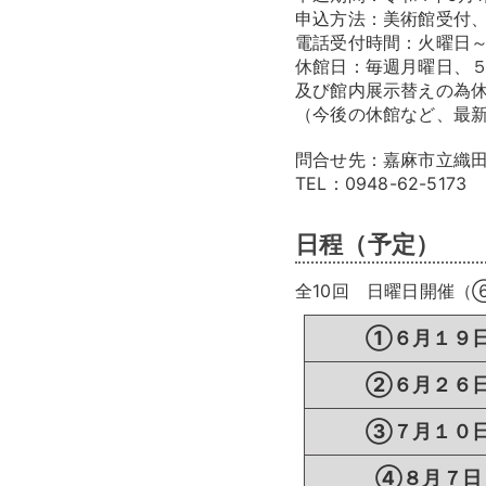
申込方法：美術館受付
電話受付時間：火曜日～日
休館日：毎週月曜日、５月1
及び館内展示替えの為
（今後の休館など、最新
問合せ先：嘉麻市立織田
TEL：0948-62-5173
日程（予定）
全10回 日曜日開催（
①６月１９
②６月２６
③７月１０
④８月７日