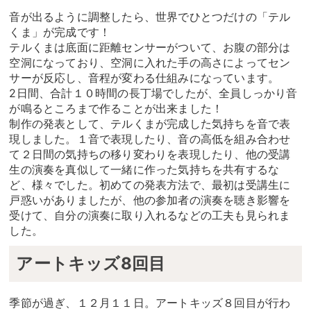
音が出るように調整したら、世界でひとつだけの「テル
くま」が完成です！
テルくまは底面に距離センサーがついて、お腹の部分は
空洞になっており、空洞に入れた手の高さによってセン
サーが反応し、音程が変わる仕組みになっています。
2日間、合計１０時間の長丁場でしたが、全員しっかり音
が鳴るところまで作ることが出来ました！
制作の発表として、テルくまが完成した気持ちを音で表
現しました。１音で表現したり、音の高低を組み合わせ
て２日間の気持ちの移り変わりを表現したり、他の受講
生の演奏を真似して一緒に作った気持ちを共有するな
ど、様々でした。初めての発表方法で、最初は受講生に
戸惑いがありましたが、他の参加者の演奏を聴き影響を
受けて、自分の演奏に取り入れるなどの工夫も見られま
した。
アートキッズ8回目
季節が過ぎ、１２月１１日。アートキッズ８回目が行わ