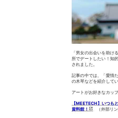
「男女の出会いを助ける
所でデートしたい！知
されました。
記事の中では、「愛情
の木琴などを紹介して
アートがお好きなカッ
【MEETECH】いつ
資料館！
（外部リ