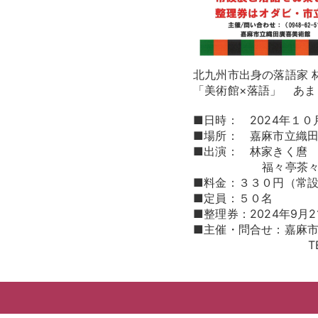
北九州市出身の落語家 
「美術館×落語」 あ
■日時： 2024年１
■場所： 嘉麻市立織
■出演： 林家きく麿
福々亭茶々匁 （
■料金：３３０円（常設
■定員：５０名
■整理券：2024年9
■主催・問合せ：嘉麻
TEL0948－