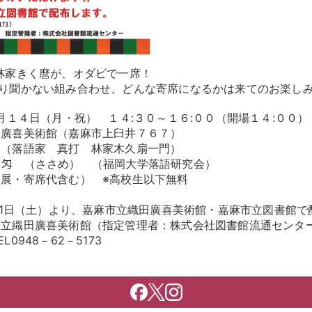
林家きく麿が、オダビで一席！
まり聞かない組み合わせ、どんな寄席になるかは来てのお楽し
０月１４日（月・祝） １４:３０～１６:００（開場１４:００）
田廣喜美術館（嘉麻市上臼井７６７）
 （落語家 真打 林家木久扇一門）
ささめ） （福岡大学落語研究会）
展・寄席代含む） ※高校生以下無料
月21日（土）より、嘉麻市立織田廣喜美術館・嘉麻市立図書館で
市立織田廣喜美術館（指定管理者：株式会社図書館流通センタ
62－5173