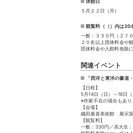
休館日
５月２２日（月）
観覧料（（）内は20
一般：３３０円（２７
２０名以上団体料金や
団体料金や入館料免除
関連イベント
「西洋と東洋の書道・
【日程】
5月14日（日）～18日
※作家不在の場合もあり
【会場】
織田廣喜美術館 展示室
【観覧料】
一般：330円／高大生：