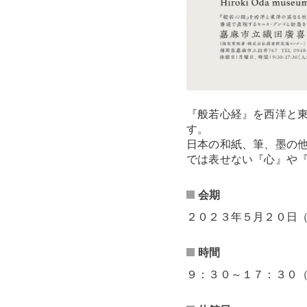
『般若心経』を西洋と
す。
日本の和紙、筆、墨の
では表せない『心』や
会期
２０２３年５月２０日
時間
９：３０～１７：３０