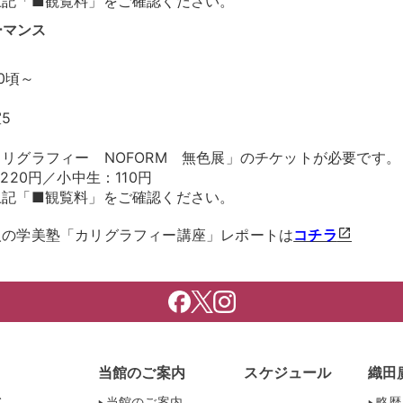
上記「■観覧料」をご確認ください。
ーマンス
0頃～
5
リグラフィー NOFORM 無色展」のチケットが必要です。
220円／小中生：110円
上記「■観覧料」をご確認ください。
人の学美塾「カリグラフィー講座」レポートは
コチラ
当館のご案内
スケジュール
織田
当館のご案内
略歴